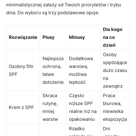
minimalistycznej zależy od Twoich priorytetów i trybu
dnia. Do wyboru są trzy podstawowe opcje:
Dla kogo
Rozwiązanie
Plusy
Minusy
na co
dzień
Osoby
Najlepsza
Dodatkowa
spędzające
Osobny filtr
ochrona,
warstwa,
dużo czasu
SPF
łatwe
możliwa
na
dołożenie
lepkość
zewnątrz
Skraca
Często
Praca
rutynę,
niższe SPF
biurowa,
Krem z SPF
mniej
realne niż na
niewielka
warstw
opakowaniu
ekspozycja
Rzadko
Dni