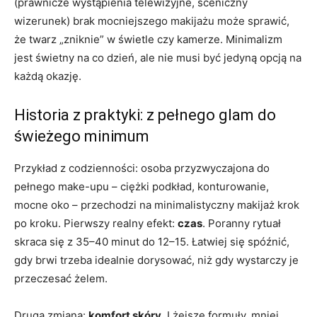
(prawnicze wystąpienia telewizyjne, sceniczny
wizerunek) brak mocniejszego makijażu może sprawić,
że twarz „zniknie” w świetle czy kamerze. Minimalizm
jest świetny na co dzień, ale nie musi być jedyną opcją na
każdą okazję.
Historia z praktyki: z pełnego glam do
świeżego minimum
Przykład z codzienności: osoba przyzwyczajona do
pełnego make-upu – ciężki podkład, konturowanie,
mocne oko – przechodzi na minimalistyczny makijaż krok
po kroku. Pierwszy realny efekt:
czas
. Poranny rytuał
skraca się z 35–40 minut do 12–15. Łatwiej się spóźnić,
gdy brwi trzeba idealnie dorysować, niż gdy wystarczy je
przeczesać żelem.
Druga zmiana:
komfort skóry
. Lżejsze formuły, mniej