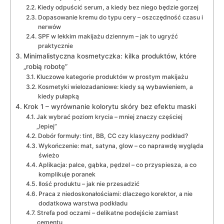
Kiedy odpuścić serum, a kiedy bez niego będzie gorzej
Dopasowanie kremu do typu cery – oszczędność czasu i
nerwów
SPF w lekkim makijażu dziennym – jak to ugryźć
praktycznie
Minimalistyczna kosmetyczka: kilka produktów, które
„robią robotę”
Kluczowe kategorie produktów w prostym makijażu
Kosmetyki wielozadaniowe: kiedy są wybawieniem, a
kiedy pułapką
Krok 1 – wyrównanie kolorytu skóry bez efektu maski
Jak wybrać poziom krycia – mniej znaczy częściej
„lepiej”
Dobór formuły: tint, BB, CC czy klasyczny podkład?
Wykończenie: mat, satyna, glow – co naprawdę wygląda
świeżo
Aplikacja: palce, gąbka, pędzel – co przyspiesza, a co
komplikuje poranek
Ilość produktu – jak nie przesadzić
Praca z niedoskonałościami: dlaczego korektor, a nie
dodatkowa warstwa podkładu
Strefa pod oczami – delikatne podejście zamiast
cementu