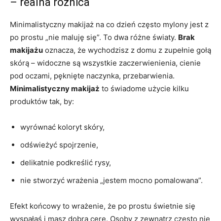
– realna różnica
Minimalistyczny makijaż na co dzień często mylony jest z
po prostu „nie maluję się”. To dwa różne światy.
Brak
makijażu
oznacza, że wychodzisz z domu z zupełnie gołą
skórą – widoczne są wszystkie zaczerwienienia, cienie
pod oczami, pęknięte naczynka, przebarwienia.
Minimalistyczny makijaż
to świadome użycie kilku
produktów tak, by:
wyrównać koloryt skóry,
odświeżyć spojrzenie,
delikatnie podkreślić rysy,
nie stworzyć wrażenia „jestem mocno pomalowana”.
Efekt końcowy to wrażenie, że po prostu świetnie się
wyspałaś i masz dobrą cerę. Osoby z zewnątrz często nie