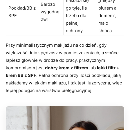
nakłada się
„między
Bardzo
Podkład/BB z
go tyle, ile
biurem a
wygodne,
SPF
trzeba dla
domem”,
2w1
pełnej
mało
ochrony
słońca
Przy minimalistycznym makijażu na co dzień, gdy
większość dnia spędzasz w pomieszczeniach, a słońce
łapiesz głównie w drodze do pracy, praktycznym
kompromisem jest
dobry krem z filtrem
lub
lekki filtr +
krem BB z SPF
. Pełna ochrona przy ilości podkładu, jaką
nakładamy w lekkim makijażu, i tak jest iluzoryczna, więc
lepiej polegać na warstwie pielęgnacyjnej.