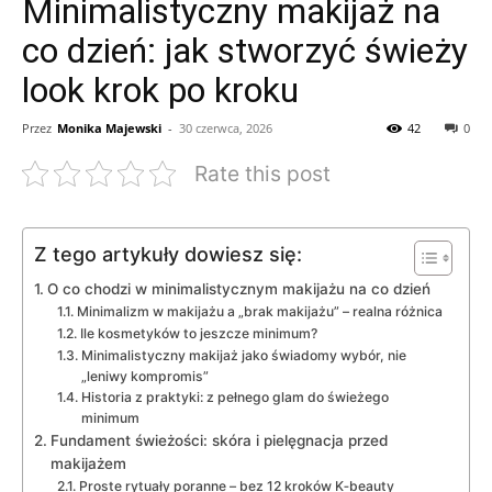
Minimalistyczny makijaż na
co dzień: jak stworzyć świeży
look krok po kroku
Przez
Monika Majewski
-
30 czerwca, 2026
42
0
Rate this post
Z tego artykuły dowiesz się:
O co chodzi w minimalistycznym makijażu na co dzień
Minimalizm w makijażu a „brak makijażu” – realna różnica
Ile kosmetyków to jeszcze minimum?
Minimalistyczny makijaż jako świadomy wybór, nie
„leniwy kompromis”
Historia z praktyki: z pełnego glam do świeżego
minimum
Fundament świeżości: skóra i pielęgnacja przed
makijażem
Proste rytuały poranne – bez 12 kroków K‑beauty