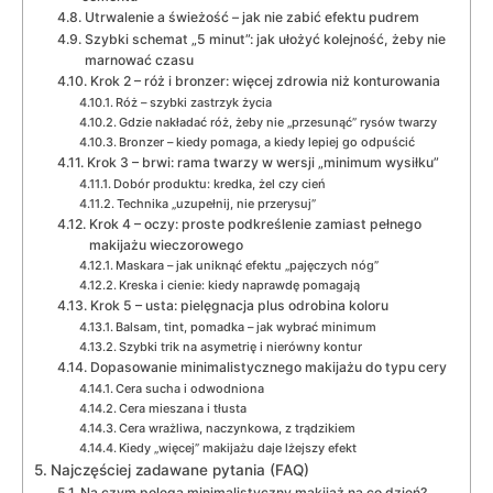
Utrwalenie a świeżość – jak nie zabić efektu pudrem
Szybki schemat „5 minut”: jak ułożyć kolejność, żeby nie
marnować czasu
Krok 2 – róż i bronzer: więcej zdrowia niż konturowania
Róż – szybki zastrzyk życia
Gdzie nakładać róż, żeby nie „przesunąć” rysów twarzy
Bronzer – kiedy pomaga, a kiedy lepiej go odpuścić
Krok 3 – brwi: rama twarzy w wersji „minimum wysiłku”
Dobór produktu: kredka, żel czy cień
Technika „uzupełnij, nie przerysuj”
Krok 4 – oczy: proste podkreślenie zamiast pełnego
makijażu wieczorowego
Maskara – jak uniknąć efektu „pajęczych nóg”
Kreska i cienie: kiedy naprawdę pomagają
Krok 5 – usta: pielęgnacja plus odrobina koloru
Balsam, tint, pomadka – jak wybrać minimum
Szybki trik na asymetrię i nierówny kontur
Dopasowanie minimalistycznego makijażu do typu cery
Cera sucha i odwodniona
Cera mieszana i tłusta
Cera wrażliwa, naczynkowa, z trądzikiem
Kiedy „więcej” makijażu daje lżejszy efekt
Najczęściej zadawane pytania (FAQ)
Na czym polega minimalistyczny makijaż na co dzień?