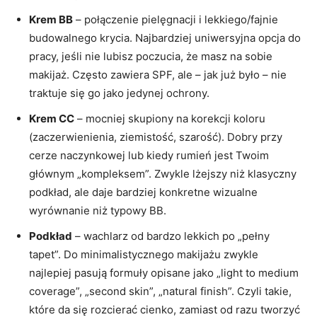
Krem BB
– połączenie pielęgnacji i lekkiego/fajnie
budowalnego krycia. Najbardziej uniwersyjna opcja do
pracy, jeśli nie lubisz poczucia, że masz na sobie
makijaż. Często zawiera SPF, ale – jak już było – nie
traktuje się go jako jedynej ochrony.
Krem CC
– mocniej skupiony na korekcji koloru
(zaczerwienienia, ziemistość, szarość). Dobry przy
cerze naczynkowej lub kiedy rumień jest Twoim
głównym „kompleksem”. Zwykle lżejszy niż klasyczny
podkład, ale daje bardziej konkretne wizualne
wyrównanie niż typowy BB.
Podkład
– wachlarz od bardzo lekkich po „pełny
tapet”. Do minimalistycznego makijażu zwykle
najlepiej pasują formuły opisane jako „light to medium
coverage”, „second skin”, „natural finish”. Czyli takie,
które da się rozcierać cienko, zamiast od razu tworzyć