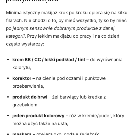
Minimalistyczny makijaż krok po kroku opiera się na kilku
filarach. Nie chodzi o to, by mieć wszystko, tylko by mieć
po
jednym sensownie dobranym produkcie z danej
kategorii
. Przy lekkim makijażu do pracy i na co dzień
często wystarczy:
krem BB / CC / lekki podkład / tint
– do wyrównania
kolorytu,
korektor
– na cienie pod oczami i punktowe
przebarwienia,
produkt do brwi
– żel barwiący lub kredka z
grzebykiem,
jeden produkt kolorowy
– róż w kremie/puder, który
można użyć także na usta,
maskara
– otwiera oko, dodaje świeżości,