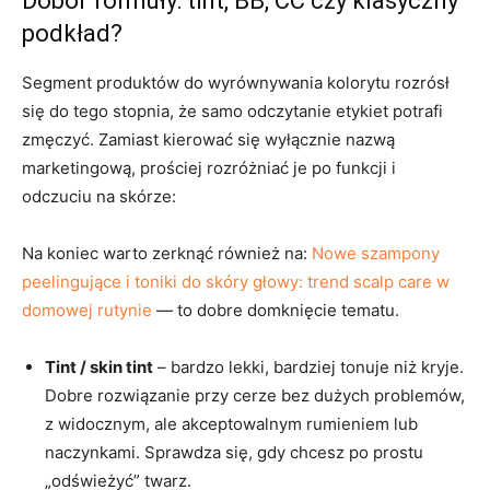
Dobór formuły: tint, BB, CC czy klasyczny
podkład?
Segment produktów do wyrównywania kolorytu rozrósł
się do tego stopnia, że samo odczytanie etykiet potrafi
zmęczyć. Zamiast kierować się wyłącznie nazwą
marketingową, prościej rozróżniać je po funkcji i
odczuciu na skórze:
Na koniec warto zerknąć również na:
Nowe szampony
peelingujące i toniki do skóry głowy: trend scalp care w
domowej rutynie
— to dobre domknięcie tematu.
Tint / skin tint
– bardzo lekki, bardziej tonuje niż kryje.
Dobre rozwiązanie przy cerze bez dużych problemów,
z widocznym, ale akceptowalnym rumieniem lub
naczynkami. Sprawdza się, gdy chcesz po prostu
„odświeżyć” twarz.