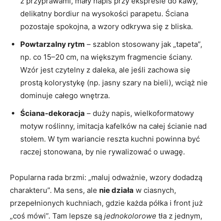
z przyprawami, mały napis przy ekspresie do kawy,
delikatny bordiur na wysokości parapetu. Ściana
pozostaje spokojna, a wzory odkrywa się z bliska.
Powtarzalny rytm
– szablon stosowany jak „tapeta”,
np. co 15–20 cm, na większym fragmencie ściany.
Wzór jest czytelny z daleka, ale jeśli zachowa się
prostą kolorystykę (np. jasny szary na bieli), wciąż nie
dominuje całego wnętrza.
Ściana-dekoracja
– duży napis, wielkoformatowy
motyw roślinny, imitacja kafelków na całej ścianie nad
stołem. W tym wariancie reszta kuchni powinna być
raczej stonowana, by nie rywalizować o uwagę.
Popularna rada brzmi: „maluj odważnie, wzory dodadzą
charakteru”. Ma sens, ale
nie działa
w ciasnych,
przepełnionych kuchniach, gdzie każda półka i front już
„coś mówi”. Tam lepsze są
jednokolorowe
tła z jednym,