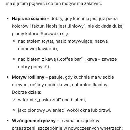
ma się tam pojawić i co ten motyw ma załatwić:
Napis na ścianie
– dobry, gdy kuchnia jest już pełna
kolorów i faktur. Napis jest „liniowy”, nie dokłada dużej
plamy koloru. Sprawdza się:
nad stołem (cytat, hasło motywujące, nazwa
domowej kawiarni),
nad blatem z kawą („coffee bar”, „kawa – zawsze
dobry pomysł”).
Motyw roślinny
– pasuje, gdy kuchnia ma w sobie
drewno, rośliny doniczkowe, naturalne tkaniny.
Dobrze działa:
w formie „paska ziół” nad blatem,
jako pionowy „wieniec” wokół okna lub drzwi.
Wzór geometryczny
– trzyma porządek w
przestrzeni, szczególnie w nowoczesnych wnętrzach: