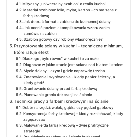
Mityczny „uniwersalny szablon” a realia kuchni
Materiał szablonu: folia, mylar, karton – co ma sens z
farbą kredową
Jak dobrać format szablonu do kuchennej ściany
Jak ocenić poziom skomplikowania wzoru zanim
zamówisz szablon
Szablon gotowy czy robiony własnoręcznie?
Przygotowanie ściany w kuchni – techniczne minimum,
które ratuje efekt
Dlaczego „byle równo” w kuchni to za mało
Diagnoza: w jakim stanie jest ściana nad blatem i stołem
Mycie ściany – czym i gdzie naprawdę trzeba
Zmatowienie i wyrównanie – kiedy papier ścierny, a
kiedy gładź
Gruntowanie ściany przed farbą kredową
Planowanie granic dekoracji na ścianie
Technika pracy z farbami kredowymi na ścianie
Dobór narzędzi: wałek, gąbka czy pędzel gąbkowy
Konsystencja farby kredowej – kiedy rozcieńczać, kiedy
zagęszczać
Malowanie tła farbą kredową – dwie praktyczne
strategie
Przyklejanie szablonu na ścianie kuchennej