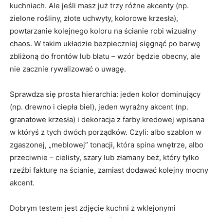
kuchniach. Ale jeśli masz już trzy różne akcenty (np.
zielone rośliny, złote uchwyty, kolorowe krzesła),
powtarzanie kolejnego koloru na ścianie robi wizualny
chaos. W takim układzie bezpieczniej sięgnąć po barwę
zbliżoną do frontów lub blatu – wzór będzie obecny, ale
nie zacznie rywalizować o uwagę.
Sprawdza się prosta hierarchia: jeden kolor dominujący
(np. drewno i ciepła biel), jeden wyraźny akcent (np.
granatowe krzesła) i dekoracja z farby kredowej wpisana
w któryś z tych dwóch porządków. Czyli: albo szablon w
zgaszonej, „meblowej” tonacji, która spina wnętrze, albo
przeciwnie – cielisty, szary lub złamany beż, który tylko
rzeźbi fakturę na ścianie, zamiast dodawać kolejny mocny
akcent.
Dobrym testem jest zdjęcie kuchni z wklejonymi