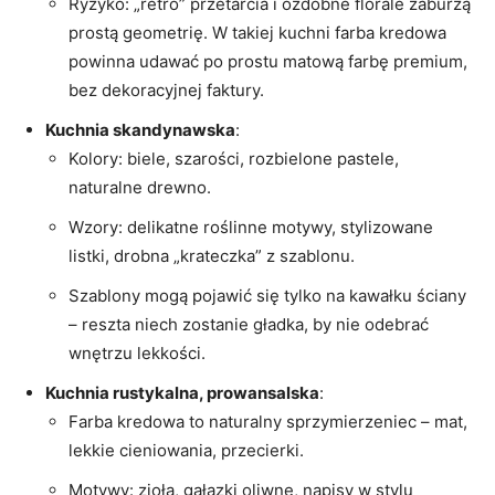
Ryzyko: „retro” przetarcia i ozdobne florale zaburzą
prostą geometrię. W takiej kuchni farba kredowa
powinna udawać po prostu matową farbę premium,
bez dekoracyjnej faktury.
Kuchnia skandynawska
:
Kolory: biele, szarości, rozbielone pastele,
naturalne drewno.
Wzory: delikatne roślinne motywy, stylizowane
listki, drobna „krateczka” z szablonu.
Szablony mogą pojawić się tylko na kawałku ściany
– reszta niech zostanie gładka, by nie odebrać
wnętrzu lekkości.
Kuchnia rustykalna, prowansalska
:
Farba kredowa to naturalny sprzymierzeniec – mat,
lekkie cieniowania, przecierki.
Motywy: zioła, gałązki oliwne, napisy w stylu