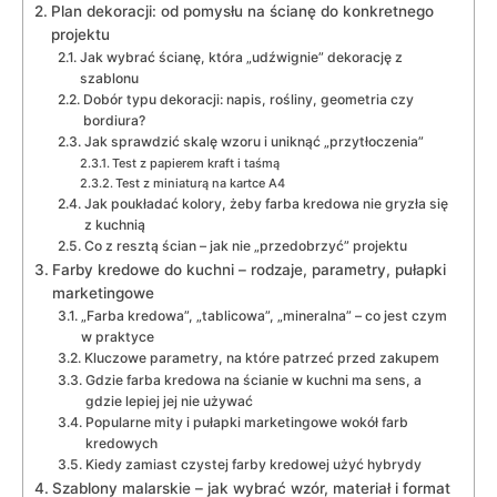
Plan dekoracji: od pomysłu na ścianę do konkretnego
projektu
Jak wybrać ścianę, która „udźwignie” dekorację z
szablonu
Dobór typu dekoracji: napis, rośliny, geometria czy
bordiura?
Jak sprawdzić skalę wzoru i uniknąć „przytłoczenia”
Test z papierem kraft i taśmą
Test z miniaturą na kartce A4
Jak poukładać kolory, żeby farba kredowa nie gryzła się
z kuchnią
Co z resztą ścian – jak nie „przedobrzyć” projektu
Farby kredowe do kuchni – rodzaje, parametry, pułapki
marketingowe
„Farba kredowa”, „tablicowa”, „mineralna” – co jest czym
w praktyce
Kluczowe parametry, na które patrzeć przed zakupem
Gdzie farba kredowa na ścianie w kuchni ma sens, a
gdzie lepiej jej nie używać
Popularne mity i pułapki marketingowe wokół farb
kredowych
Kiedy zamiast czystej farby kredowej użyć hybrydy
Szablony malarskie – jak wybrać wzór, materiał i format