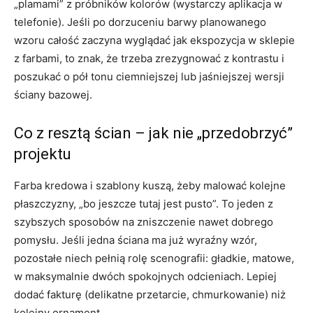
„plamami” z próbników kolorów (wystarczy aplikacja w
telefonie). Jeśli po dorzuceniu barwy planowanego
wzoru całość zaczyna wyglądać jak ekspozycja w sklepie
z farbami, to znak, że trzeba zrezygnować z kontrastu i
poszukać o pół tonu ciemniejszej lub jaśniejszej wersji
ściany bazowej.
Co z resztą ścian – jak nie „przedobrzyć”
projektu
Farba kredowa i szablony kuszą, żeby malować kolejne
płaszczyzny, „bo jeszcze tutaj jest pusto”. To jeden z
szybszych sposobów na zniszczenie nawet dobrego
pomysłu. Jeśli jedna ściana ma już wyraźny wzór,
pozostałe niech pełnią rolę scenografii: gładkie, matowe,
w maksymalnie dwóch spokojnych odcieniach. Lepiej
dodać fakturę (delikatne przetarcie, chmurkowanie) niż
kolejny ornament.